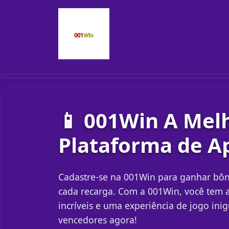
📱 001Win A Mel
Plataforma de A
Cadastre-se na 001Win para ganhar bôn
cada recarga. Com a 001Win, você tem 
incríveis e uma experiência de jogo inig
vencedores agora!