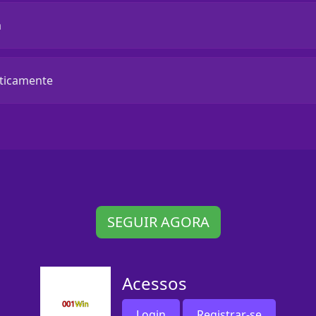
a
aticamente
SEGUIR AGORA
Acessos
Login
Registrar-se