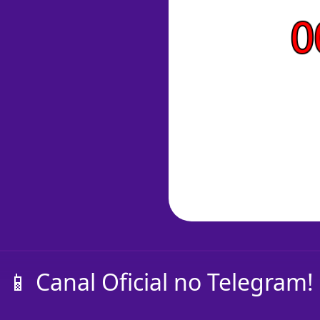
📱 Canal Oficial no Telegram!