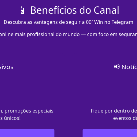
📱 Benefícios do Canal
Descubra as vantagens de seguir a 001Win no Telegram
online mais profissional do mundo — com foco em segurança
sivos
📢 Notí
m, promoções especiais
Fique por dentro d
s únicos!
eventos d