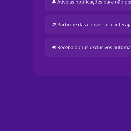
🔔 Ative as notificações para não p
💬 Participe das conversas e interaj
🎁 Receba bônus exclusivos autom