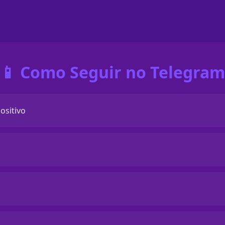
📱 Como Seguir no Telegram
ositivo