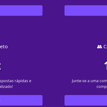
reto
👥 
t
espostas rápidas e
Junte-se a uma com
lizado!
compa
e