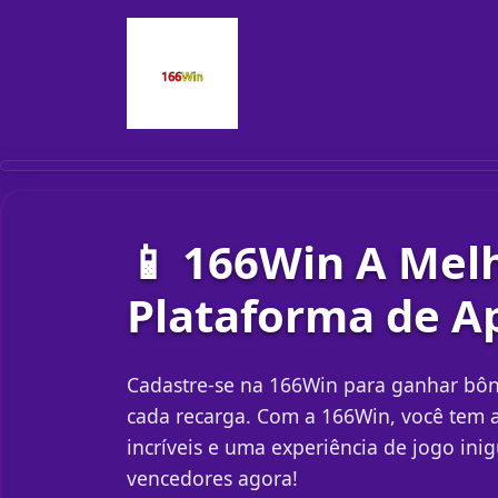
📱 166Win A Mel
Plataforma de A
Cadastre-se na 166Win para ganhar bôn
cada recarga. Com a 166Win, você tem 
incríveis e uma experiência de jogo inig
vencedores agora!