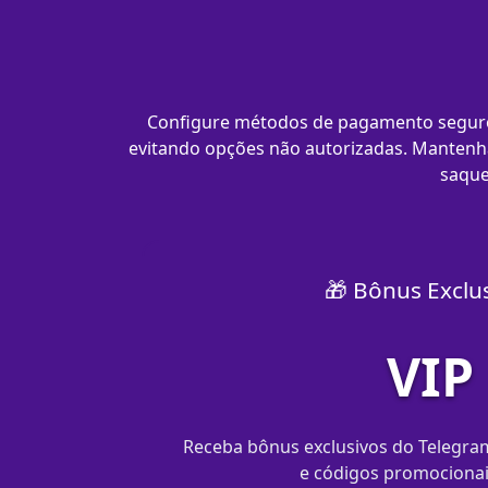
Configure métodos de pagamento seguros 
evitando opções não autorizadas. Mantenh
saque
🎁 Bônus Exclu
VIP
Receba bônus exclusivos do Telegra
e códigos promocionai