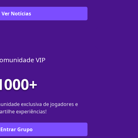
Ver Notícias
Comunidade VIP
1000+
unidade exclusiva de jogadores e
rtilhe experiências!
Entrar Grupo