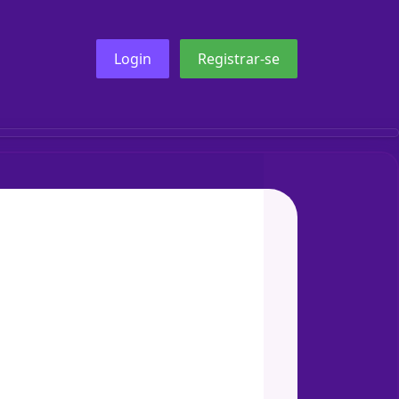
Login
Registrar-se