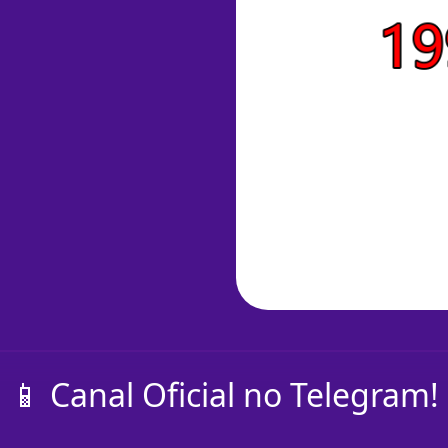
📱 Canal Oficial no Telegram!