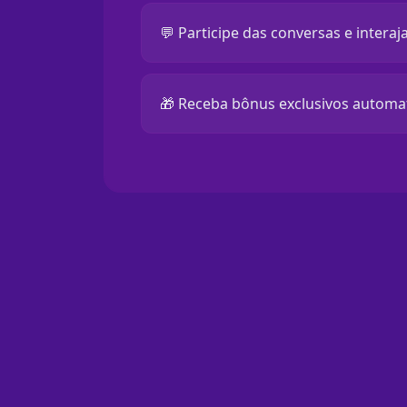
💬 Participe das conversas e interaj
🎁 Receba bônus exclusivos autom