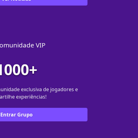
Comunidade VIP
1000+
unidade exclusiva de jogadores e
rtilhe experiências!
Entrar Grupo