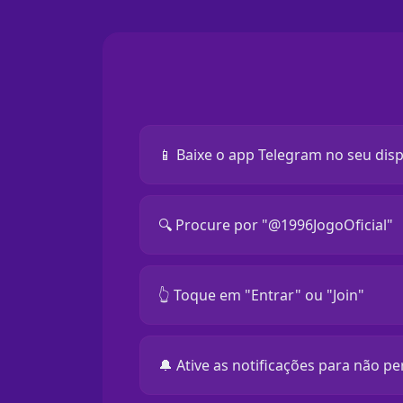
📱 Baixe o app Telegram no seu disp
🔍 Procure por "@1996JogoOficial"
👆 Toque em "Entrar" ou "Join"
🔔 Ative as notificações para não p