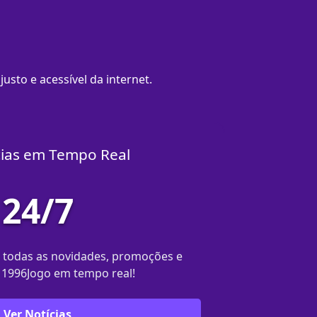
usto e acessível da internet.
cias em Tempo Real
24/7
e todas as novidades, promoções e
 1996Jogo em tempo real!
Ver Notícias