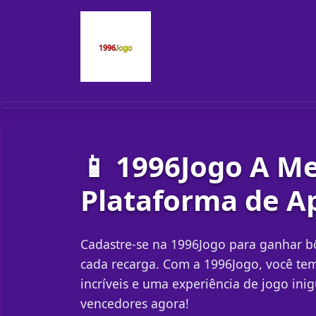
📱 1996Jogo A M
Plataforma de A
Cadastre-se na 1996Jogo para ganhar b
cada recarga. Com a 1996Jogo, você te
incríveis e uma experiência de jogo inig
vencedores agora!