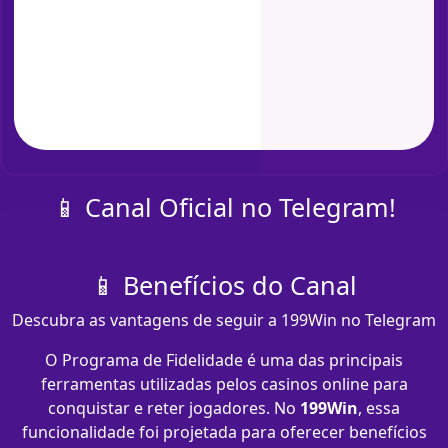
📱 Canal Oficial no Telegram!
📱 Benefícios do Canal
Descubra as vantagens de seguir a 199Win no Telegram
O Programa de Fidelidade é uma das principais
ferramentas utilizadas pelos casinos online para
conquistar e reter jogadores. No
199Win
, essa
funcionalidade foi projetada para oferecer benefícios