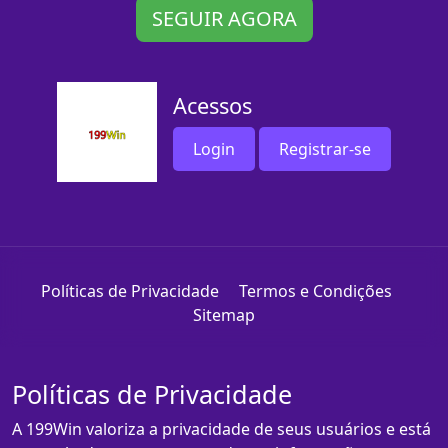
SEGUIR AGORA
Acessos
Login
Registrar-se
Políticas de Privacidade
Termos e Condições
Sitemap
Políticas de Privacidade
A 199Win valoriza a privacidade de seus usuários e está