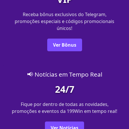
Receba bônus exclusivos do Telegram,
promoções especiais e códigos promocionais
únicos!
Ver Bônus
📢 Notícias em Tempo Real
24/7
Fique por dentro de todas as novidades,
promoções e eventos da 199Win em tempo real!
Ver Notícias