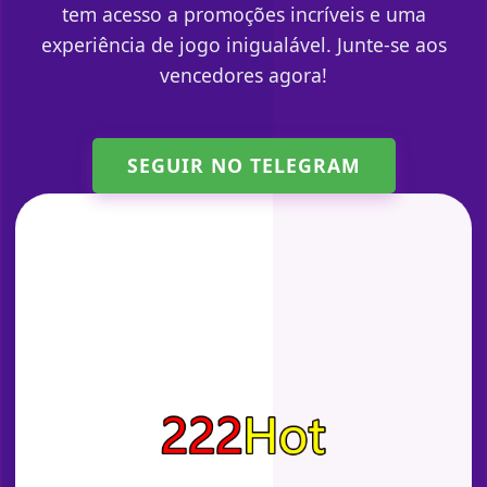
tem acesso a promoções incríveis e uma
experiência de jogo inigualável. Junte-se aos
vencedores agora!
SEGUIR NO TELEGRAM