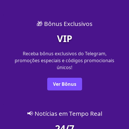
🎁 Bônus Exclusivos
VIP
Receba bônus exclusivos do Telegram,
promoções especiais e códigos promocionais
únicos!
Ver Bônus
📢 Notícias em Tempo Real
24/7