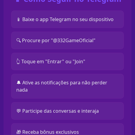
📱 Baixe o app Telegram no seu dispositivo
🔍 Procure por "@332GameOficial"
👆 Toque em "Entrar" ou "Join"
🔔 Ative as notificações para não perder
nada
💬 Participe das conversas e interaja
🎁 Receba bônus exclusivos