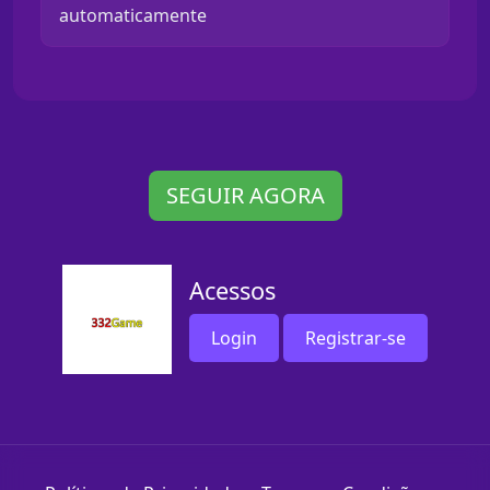
automaticamente
SEGUIR AGORA
Acessos
Login
Registrar-se