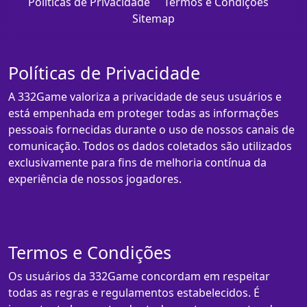
Políticas de Privacidade
Termos e Condições
Sitemap
Políticas de Privacidade
A 332Game valoriza a privacidade de seus usuários e
está empenhada em proteger todas as informações
pessoais fornecidas durante o uso de nossos canais de
comunicação. Todos os dados coletados são utilizados
exclusivamente para fins de melhoria contínua da
experiência de nossos jogadores.
Termos e Condições
Os usuários da 332Game concordam em respeitar
todas as regras e regulamentos estabelecidos. É