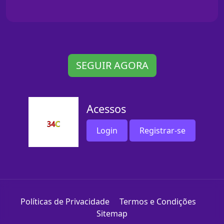
SEGUIR AGORA
Acessos
Login
Registrar-se
Políticas de Privacidade
Termos e Condições
Sitemap