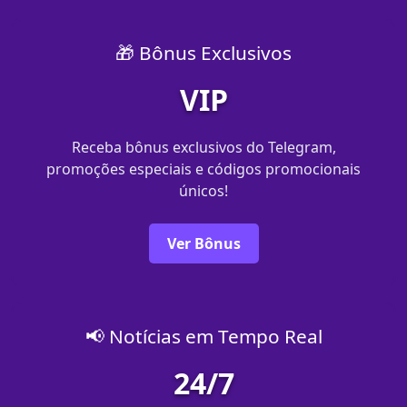
🎁 Bônus Exclusivos
VIP
Receba bônus exclusivos do Telegram,
promoções especiais e códigos promocionais
únicos!
Ver Bônus
📢 Notícias em Tempo Real
24/7