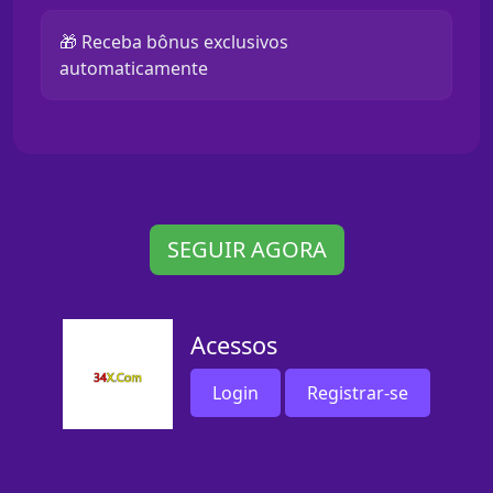
🎁 Receba bônus exclusivos
automaticamente
SEGUIR AGORA
Acessos
Login
Registrar-se