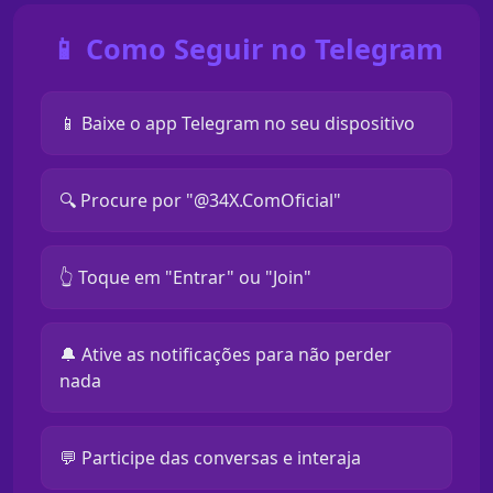
📱 Como Seguir no Telegram
📱 Baixe o app Telegram no seu dispositivo
🔍 Procure por "@34X.ComOficial"
👆 Toque em "Entrar" ou "Join"
🔔 Ative as notificações para não perder
nada
💬 Participe das conversas e interaja