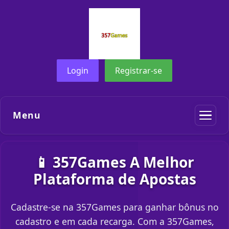
Login
Registrar-se
Menu
📱 357Games A Melhor
Plataforma de Apostas
Cadastre-se na 357Games para ganhar bônus no
cadastro e em cada recarga. Com a 357Games,