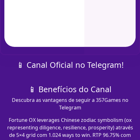
📱 Canal Oficial no Telegram!
📱 Benefícios do Canal
Descubra as vantagens de seguir a 357Games no
Telegram
Fortune OX leverages Chinese zodiac symbolism (ox
representing diligence, resilience, prosperity) através
de 5×4 grid com 1.024 ways to win. RTP 96.75% com