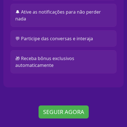
🔔 Ative as notificações para não perder
nada
💬 Participe das conversas e interaja
🎁 Receba bônus exclusivos
automaticamente
SEGUIR AGORA