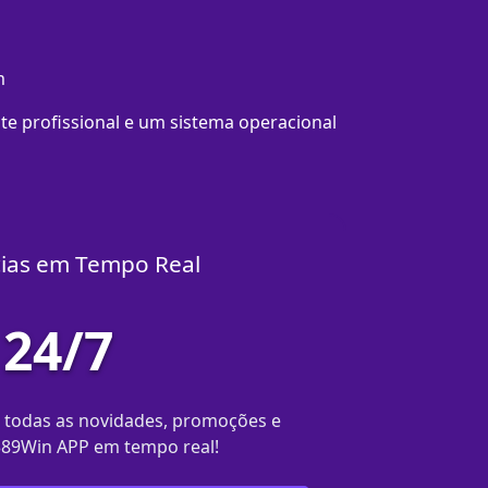
m
te profissional e um sistema operacional
cias em Tempo Real
24/7
e todas as novidades, promoções e
389Win APP em tempo real!