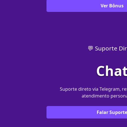
Ver Bônus
💬 Suporte Di
Cha
Suporte direto via Telegram, r
atendimento persona
Falar Suport