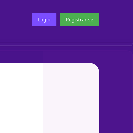
Login
Registrar-se