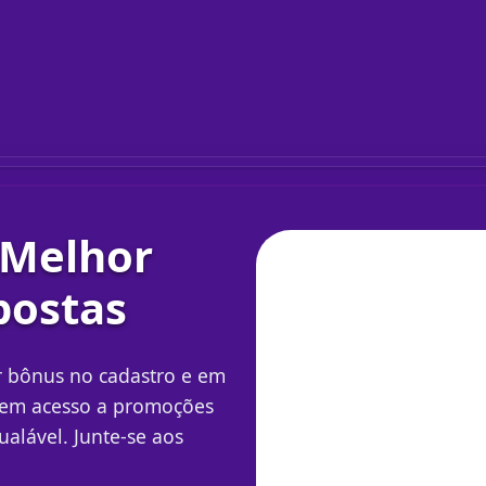
 Melhor
postas
r bônus no cadastro e em
tem acesso a promoções
ualável. Junte-se aos