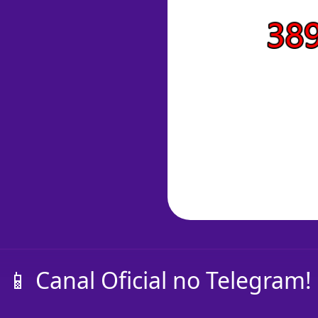
📱 Canal Oficial no Telegram!