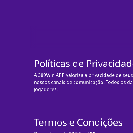
Políticas de Privacida
A 389Win APP valoriza a privacidade de seu
nossos canais de comunicação. Todos os dad
jogadores.
Termos e Condições