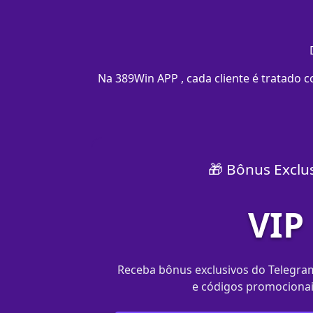
Na 389Win APP , cada cliente é tratado 
🎁 Bônus Exclu
VIP
Receba bônus exclusivos do Telegra
e códigos promocionai