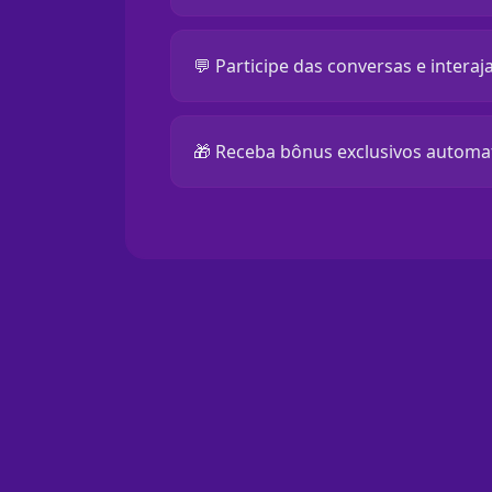
💬 Participe das conversas e interaj
🎁 Receba bônus exclusivos autom