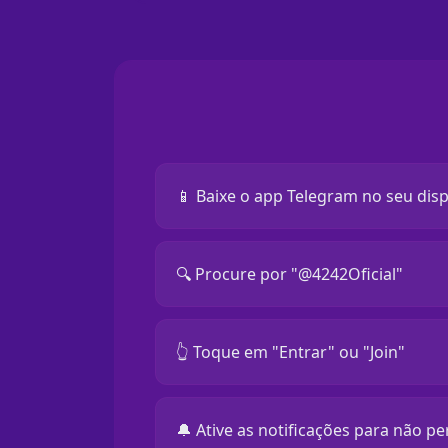
📱 Baixe o app Telegram no seu disp
🔍 Procure por "@4242Oficial"
👆 Toque em "Entrar" ou "Join"
🔔 Ative as notificações para não p