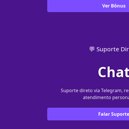
Ver Bônus
💬 Suporte Di
Cha
Suporte direto via Telegram, r
atendimento persona
Falar Suport