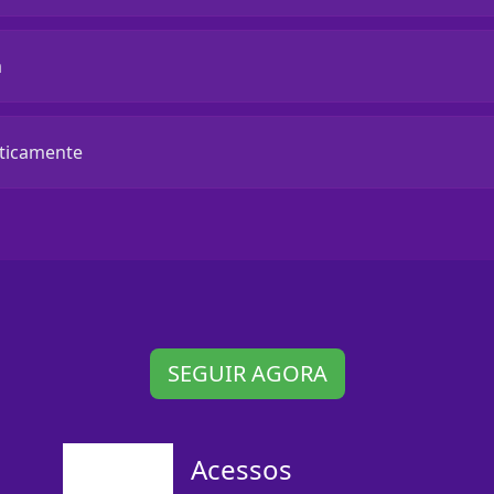
a
aticamente
SEGUIR AGORA
Acessos