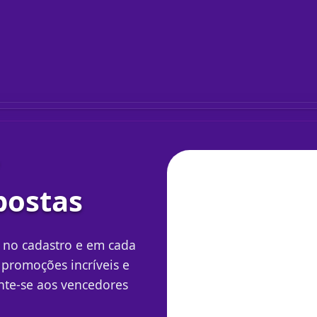
postas
 no cadastro e em cada
 promoções incríveis e
unte-se aos vencedores