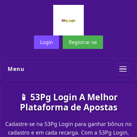
Login
Registrar-se
Menu
📱 53Pg Login A Melhor
Plataforma de Apostas
Cadastre-se na 53Pg Login para ganhar bônus no
cadastro e em cada recarga. Com a 53Pg Login,