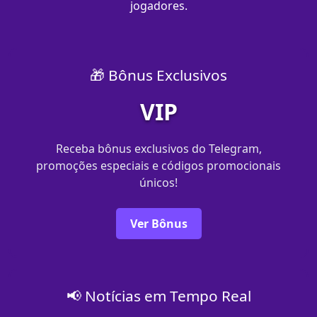
jogadores.
🎁 Bônus Exclusivos
VIP
Receba bônus exclusivos do Telegram,
promoções especiais e códigos promocionais
únicos!
Ver Bônus
📢 Notícias em Tempo Real