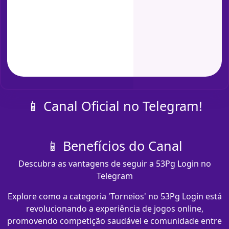
📱 Canal Oficial no Telegram!
📱 Benefícios do Canal
Descubra as vantagens de seguir a 53Pg Login no
Telegram
Explore como a categoria 'Torneios' no 53Pg Login está
revolucionando a experiência de jogos online,
promovendo competição saudável e comunidade entre