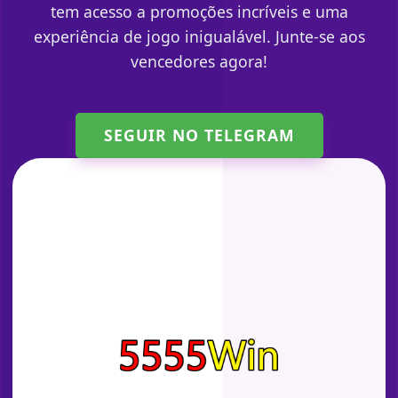
tem acesso a promoções incríveis e uma
experiência de jogo inigualável. Junte-se aos
vencedores agora!
SEGUIR NO TELEGRAM