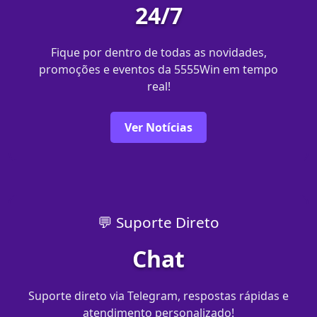
24/7
Fique por dentro de todas as novidades,
promoções e eventos da 5555Win em tempo
real!
Ver Notícias
💬 Suporte Direto
Chat
Suporte direto via Telegram, respostas rápidas e
atendimento personalizado!