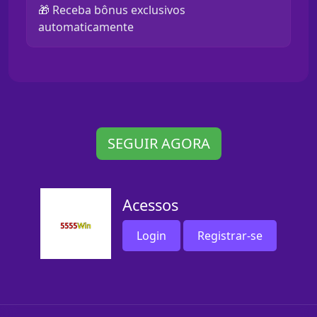
🎁 Receba bônus exclusivos
automaticamente
SEGUIR AGORA
Acessos
Login
Registrar-se