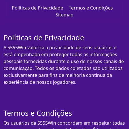
Políticas de Privacidade
Termos e Condições
Sitemap
Políticas de Privacidade
A 5555Win valoriza a privacidade de seus usuários e
está empenhada em proteger todas as informações
pessoais fornecidas durante o uso de nossos canais de
comunicação. Todos os dados coletados são utilizados
exclusivamente para fins de melhoria contínua da
experiência de nossos jogadores.
Termos e Condições
Os usuários da 5555Win concordam em respeitar todas