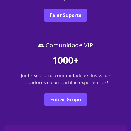
Falar Suporte
👥 Comunidade VIP
1000+
Junte-se a uma comunidade exclusiva de
jogadores e compartilhe experiências!
Entrar Grupo