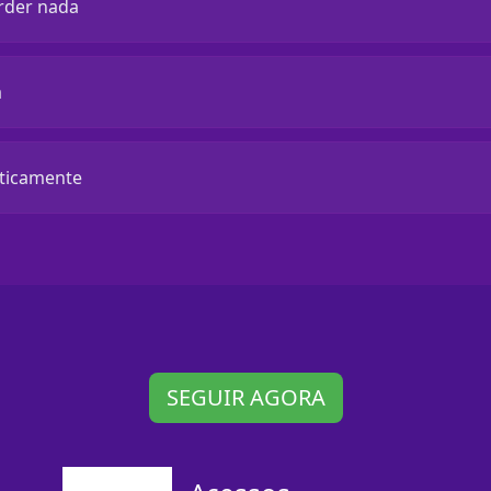
erder nada
a
aticamente
SEGUIR AGORA