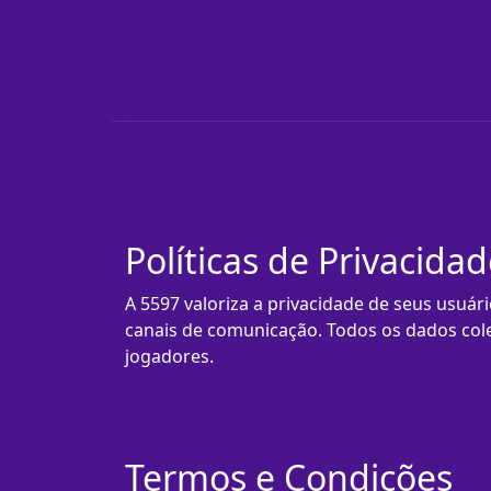
Políticas de Privacida
A 5597 valoriza a privacidade de seus usuá
canais de comunicação. Todos os dados cole
jogadores.
Termos e Condições