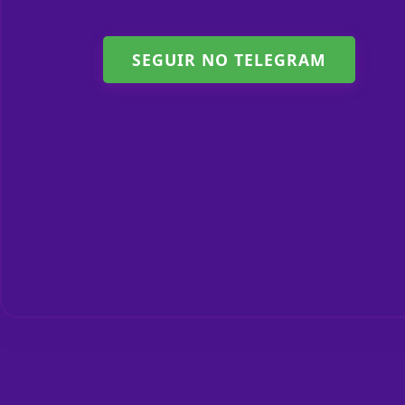
SEGUIR NO TELEGRAM