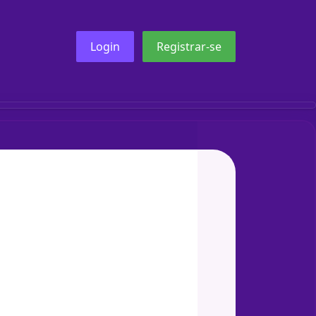
Login
Registrar-se