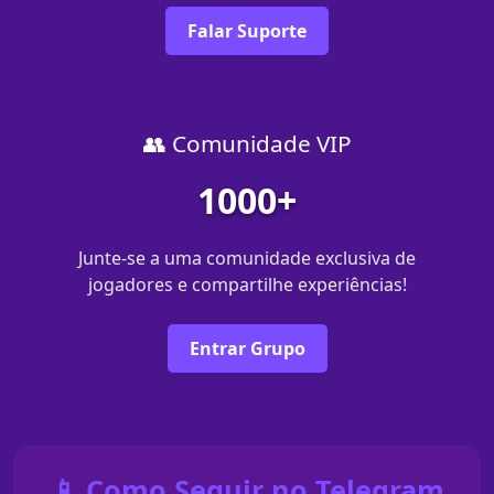
Falar Suporte
👥 Comunidade VIP
1000+
Junte-se a uma comunidade exclusiva de
jogadores e compartilhe experiências!
Entrar Grupo
📱 Como Seguir no Telegram