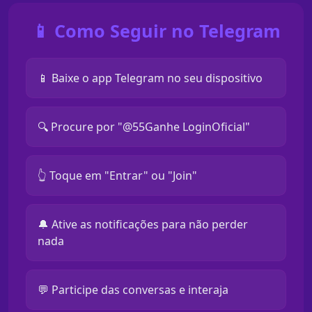
📱 Como Seguir no Telegram
📱 Baixe o app Telegram no seu dispositivo
🔍 Procure por "@55Ganhe LoginOficial"
👆 Toque em "Entrar" ou "Join"
🔔 Ative as notificações para não perder
nada
💬 Participe das conversas e interaja