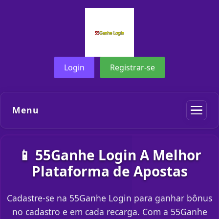
Login
Registrar-se
Menu
📱 55Ganhe Login A Melhor
Plataforma de Apostas
Cadastre-se na 55Ganhe Login para ganhar bônus
no cadastro e em cada recarga. Com a 55Ganhe