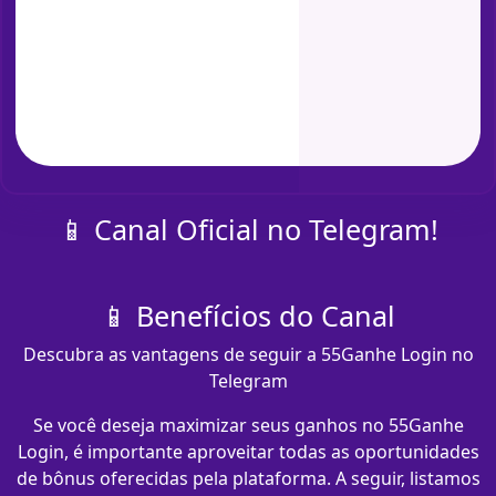
📱 Canal Oficial no Telegram!
📱 Benefícios do Canal
Descubra as vantagens de seguir a 55Ganhe Login no
Telegram
Se você deseja maximizar seus ganhos no 55Ganhe
Login, é importante aproveitar todas as oportunidades
de bônus oferecidas pela plataforma. A seguir, listamos