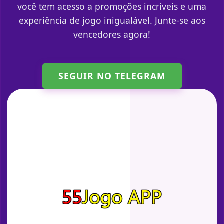
você tem acesso a promoções incríveis e uma
experiência de jogo inigualável. Junte-se aos
vencedores agora!
SEGUIR NO TELEGRAM