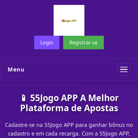
Login
Registrar-se
Menu
📱 55Jogo APP A Melhor
Plataforma de Apostas
Cadastre-se na 55Jogo APP para ganhar bônus no
cadastro e em cada recarga. Com a 55Jogo APP,