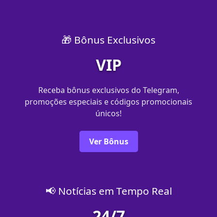
🎁 Bônus Exclusivos
VIP
Receba bônus exclusivos do Telegram,
promoções especiais e códigos promocionais
únicos!
Ver Bônus
📢 Notícias em Tempo Real
24/7