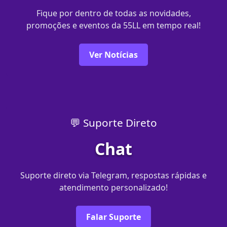
Fique por dentro de todas as novidades,
promoções e eventos da 55LL em tempo real!
Ver Notícias
💬 Suporte Direto
Chat
Suporte direto via Telegram, respostas rápidas e
atendimento personalizado!
Falar Suporte