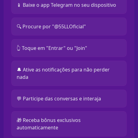
📱 Baixe o app Telegram no seu dispositivo
🔍 Procure por "@55LLOficial"
👆 Toque em "Entrar" ou "Join"
🔔 Ative as notificações para não perder
nada
💬 Participe das conversas e interaja
🎁 Receba bônus exclusivos
automaticamente