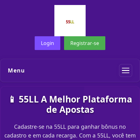
Login
Registrar-se
Menu
📱 55LL A Melhor Plataforma
de Apostas
Cadastre-se na 55LL para ganhar bônus no
cadastro e em cada recarga. Com a 55LL, você tem