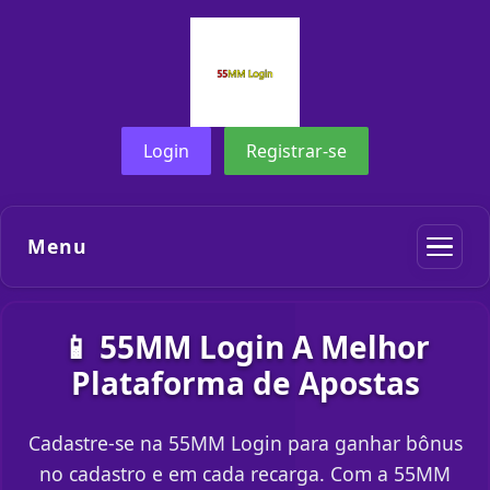
Login
Registrar-se
Menu
📱 55MM Login A Melhor
Plataforma de Apostas
Cadastre-se na 55MM Login para ganhar bônus
no cadastro e em cada recarga. Com a 55MM