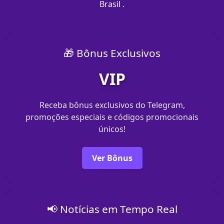
Brasil .
🎁 Bônus Exclusivos
VIP
Receba bônus exclusivos do Telegram,
promoções especiais e códigos promocionais
únicos!
Ver Bônus
📢 Notícias em Tempo Real