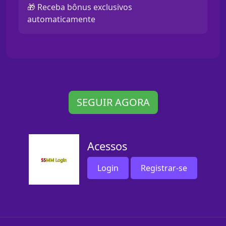
🎁 Receba bônus exclusivos
automaticamente
SEGUIR AGORA
Acessos
Login
Registrar-se