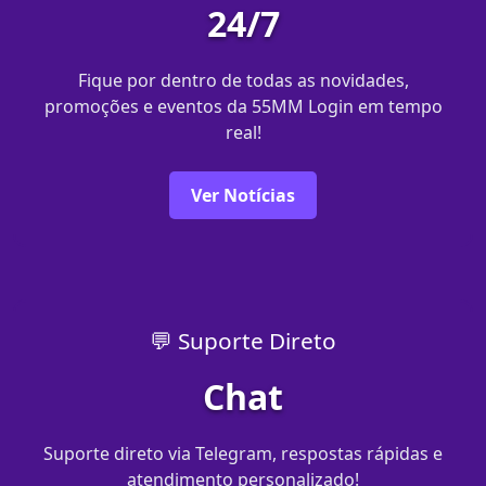
24/7
Fique por dentro de todas as novidades,
promoções e eventos da 55MM Login em tempo
real!
Ver Notícias
💬 Suporte Direto
Chat
Suporte direto via Telegram, respostas rápidas e
atendimento personalizado!