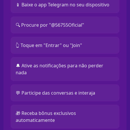
📱 Baixe o app Telegram no seu dispositivo
🔍 Procure por "@56755Oficial"
👆 Toque em "Entrar" ou "Join"
🔔 Ative as notificações para não perder
nada
💬 Participe das conversas e interaja
🎁 Receba bônus exclusivos
automaticamente