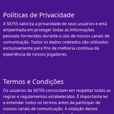
Políticas de Privacidade
A 56755 valoriza a privacidade de seus usuários e está
empenhada em proteger todas as informações
pessoais fornecidas durante o uso de nossos canais de
comunicação. Todos os dados coletados são utilizados
exclusivamente para fins de melhoria contínua da
experiência de nossos jogadores.
Termos e Condições
Os usuários da 56755 concordam em respeitar todas as
regras e regulamentos estabelecidos. É importante ler
e entender todos os termos antes de participar de
nossos canais de comunicação. A violação destes