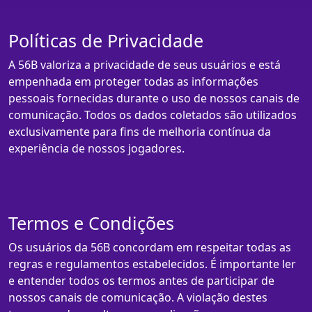
Políticas de Privacidade
A 56B valoriza a privacidade de seus usuários e está
empenhada em proteger todas as informações
pessoais fornecidas durante o uso de nossos canais de
comunicação. Todos os dados coletados são utilizados
exclusivamente para fins de melhoria contínua da
experiência de nossos jogadores.
Termos e Condições
Os usuários da 56B concordam em respeitar todas as
regras e regulamentos estabelecidos. É importante ler
e entender todos os termos antes de participar de
nossos canais de comunicação. A violação destes