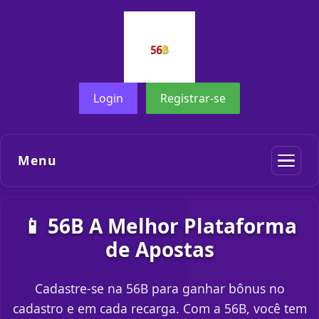
Login
Registrar-se
Menu
📱 56B A Melhor Plataforma
de Apostas
Cadastre-se na 56B para ganhar bônus no
cadastro e em cada recarga. Com a 56B, você tem