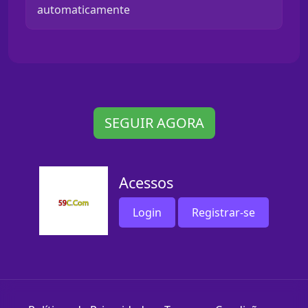
automaticamente
SEGUIR AGORA
Acessos
Login
Registrar-se