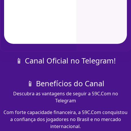
📱 Canal Oficial no Telegram!
📱 Benefícios do Canal
Descubra as vantagens de seguir a 59C.Com no
Telegram
Com forte capacidade financeira, a 59C.Com conquistou
a confiança dos jogadores no Brasil e no mercado
internacional.