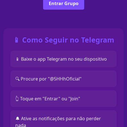
Entrar Grupo
📱 Como Seguir no Telegram
📱 Baixe o app Telegram no seu dispositivo
🔍 Procure por "@5HHhOficial"
👆 Toque em "Entrar" ou "Join"
🔔 Ative as notificações para não perder
nada