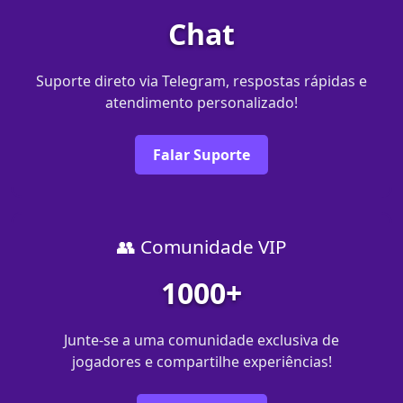
Chat
Suporte direto via Telegram, respostas rápidas e
atendimento personalizado!
Falar Suporte
👥 Comunidade VIP
1000+
Junte-se a uma comunidade exclusiva de
jogadores e compartilhe experiências!