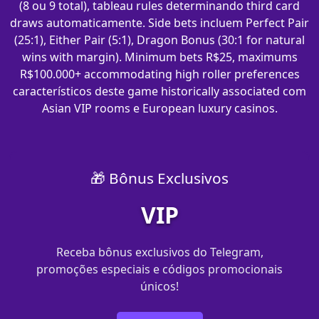
(8 ou 9 total), tableau rules determinando third card
draws automaticamente. Side bets incluem Perfect Pair
(25:1), Either Pair (5:1), Dragon Bonus (30:1 for natural
wins with margin). Minimum bets R$25, maximums
R$100.000+ accommodating high roller preferences
característicos deste game historically associated com
Asian VIP rooms e European luxury casinos.
🎁 Bônus Exclusivos
VIP
Receba bônus exclusivos do Telegram,
promoções especiais e códigos promocionais
únicos!