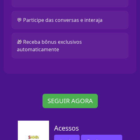
💬 Participe das conversas e interaja
🎁 Receba bônus exclusivos
automaticamente
SEGUIR AGORA
Acessos