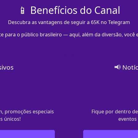
📱 Benefícios do Canal
Descubra as vantagens de seguir a 65K no Telegram
para o público brasileiro — aqui, além da diversão, você 
sivos
📢 Notí
m, promoções especiais
Fique por dentro d
s únicos!
eventos