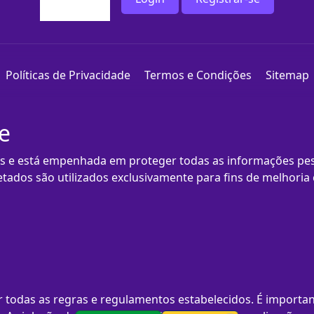
Políticas de Privacidade
Termos e Condições
Sitemap
de
ios e está empenhada em proteger todas as informações pe
tados são utilizados exclusivamente para fins de melhoria
todas as regras e regulamentos estabelecidos. É importan