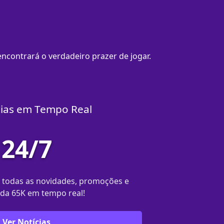
encontrará o verdadeiro prazer de jogar.
cias em Tempo Real
24/7
e todas as novidades, promoções e
 da 65K em tempo real!
Ver Notícias