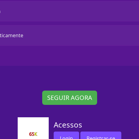
a
aticamente
SEGUIR AGORA
Acessos
Login
Registrar-se