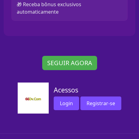
🎁 Receba bônus exclusivos
automaticamente
SEGUIR AGORA
Acessos
Login
Registrar-se