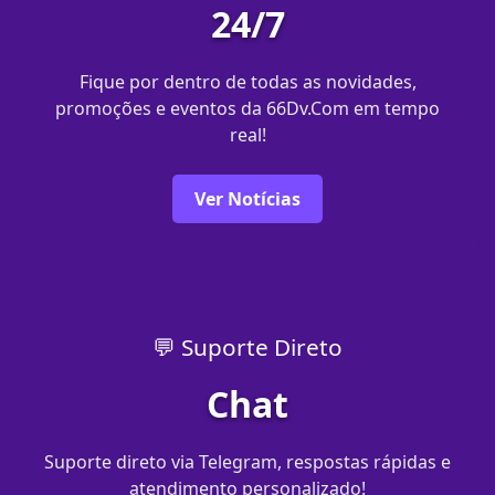
24/7
Fique por dentro de todas as novidades,
promoções e eventos da 66Dv.Com em tempo
real!
Ver Notícias
💬 Suporte Direto
Chat
Suporte direto via Telegram, respostas rápidas e
atendimento personalizado!