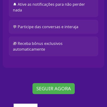
🔔 Ative as notificações para não perder
nada
💬 Participe das conversas e interaja
🎁 Receba bônus exclusivos
automaticamente
SEGUIR AGORA