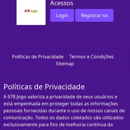
Acessos
Login
Registrar-se
Políticas de Privacidade
Termos e Condições
Sitemap
Políticas de Privacidade
A 678 Jogo valoriza a privacidade de seus usuários e
está empenhada em proteger todas as informações
pessoais fornecidas durante o uso de nossos canais de
comunicação. Todos os dados coletados são utilizados
exclusivamente para fins de melhoria contínua da