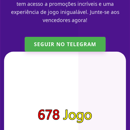
tem acesso a promoções incríveis e uma
experiência de jogo inigualável. Junte-se aos
vencedores agora!
SEGUIR NO TELEGRAM