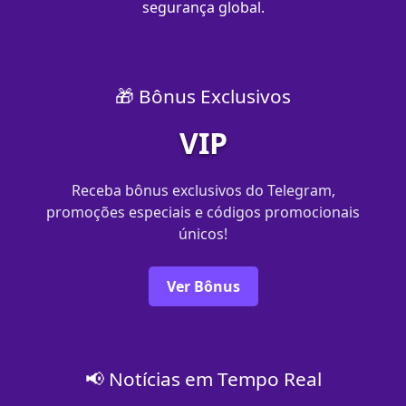
segurança global.
🎁 Bônus Exclusivos
VIP
Receba bônus exclusivos do Telegram,
promoções especiais e códigos promocionais
únicos!
Ver Bônus
📢 Notícias em Tempo Real