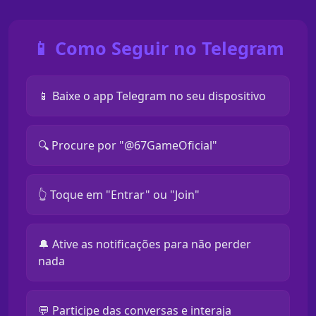
📱 Como Seguir no Telegram
📱 Baixe o app Telegram no seu dispositivo
🔍 Procure por "@67GameOficial"
👆 Toque em "Entrar" ou "Join"
🔔 Ative as notificações para não perder
nada
💬 Participe das conversas e interaja