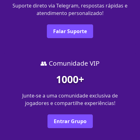
Suporte direto via Telegram, respostas rápidas e
atendimento personalizado!
Falar Suporte
👥 Comunidade VIP
1000+
Junte-se a uma comunidade exclusiva de
jogadores e compartilhe experiências!
Entrar Grupo