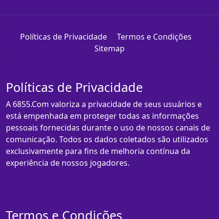
Políticas de Privacidade
Termos e Condições
Sitemap
Políticas de Privacidade
A 6855.Com valoriza a privacidade de seus usuários e
está empenhada em proteger todas as informações
pessoais fornecidas durante o uso de nossos canais de
comunicação. Todos os dados coletados são utilizados
exclusivamente para fins de melhoria contínua da
experiência de nossos jogadores.
Termos e Condições