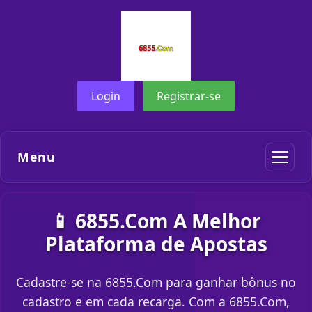
Login
Registrar-se
Menu
📱 6855.Com A Melhor
Plataforma de Apostas
Cadastre-se na 6855.Com para ganhar bônus no
cadastro e em cada recarga. Com a 6855.Com,