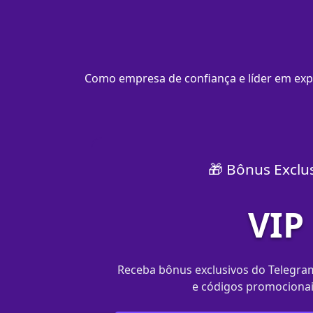
Como empresa de confiança e líder em expe
🎁 Bônus Exclu
VIP
Receba bônus exclusivos do Telegra
e códigos promocionai