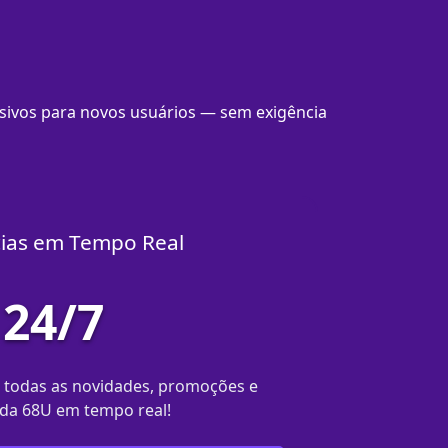
usivos para novos usuários — sem exigência
cias em Tempo Real
24/7
e todas as novidades, promoções e
 da 68U em tempo real!