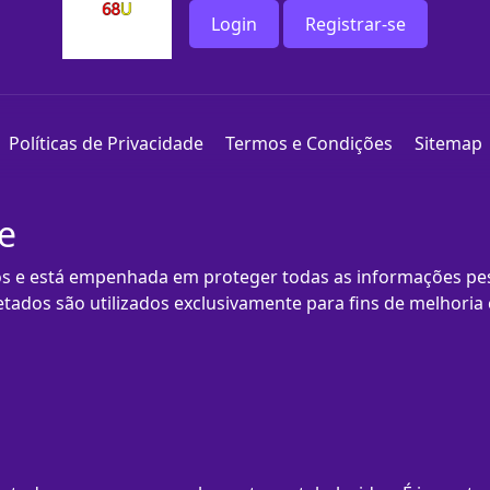
Login
Registrar-se
Políticas de Privacidade
Termos e Condições
Sitemap
de
ios e está empenhada em proteger todas as informações pe
tados são utilizados exclusivamente para fins de melhoria