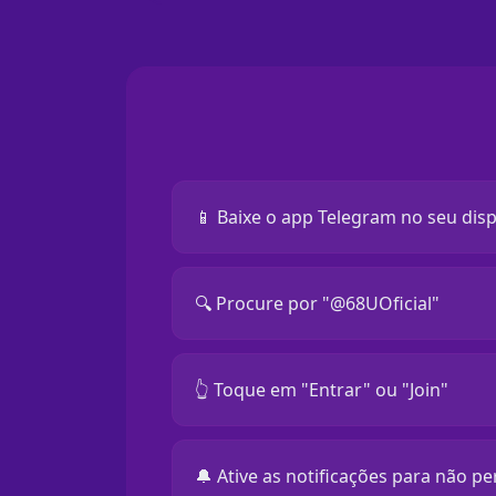
📱 Baixe o app Telegram no seu disp
🔍 Procure por "@68UOficial"
👆 Toque em "Entrar" ou "Join"
🔔 Ative as notificações para não p