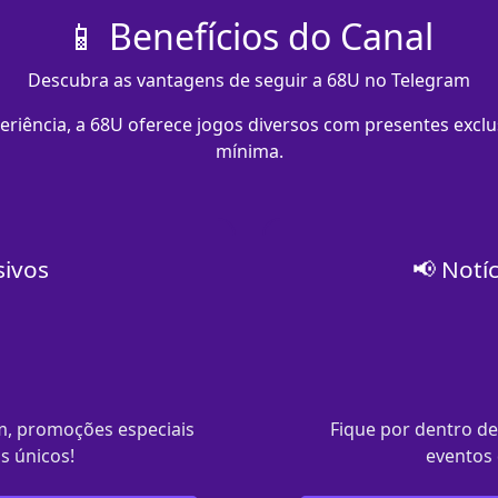
📱 Benefícios do Canal
Descubra as vantagens de seguir a 68U no Telegram
riência, a 68U oferece jogos diversos com presentes excl
mínima.
sivos
📢 Notí
m, promoções especiais
Fique por dentro d
s únicos!
eventos