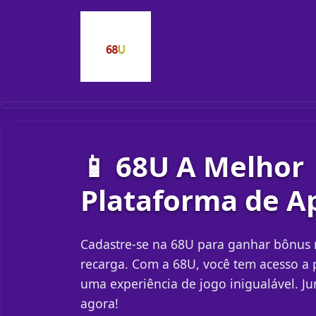
📱 68U A Melhor
Plataforma de A
Cadastre-se na 68U para ganhar bônus 
recarga. Com a 68U, você tem acesso a 
uma experiência de jogo inigualável. J
agora!