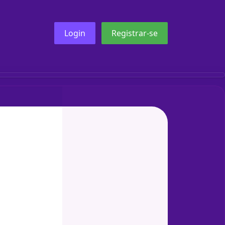
Login
Registrar-se