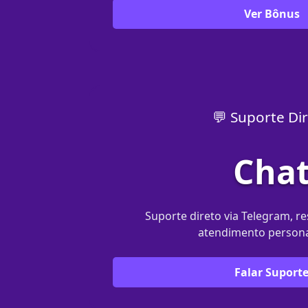
Ver Bônus
💬 Suporte Di
Cha
Suporte direto via Telegram, r
atendimento persona
Falar Suport