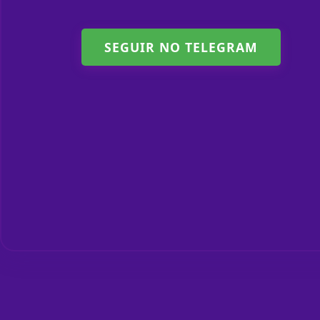
SEGUIR NO TELEGRAM