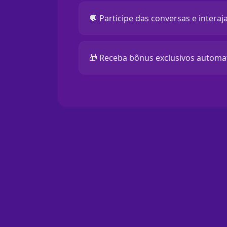
💬 Participe das conversas e interaj
🎁 Receba bônus exclusivos autom