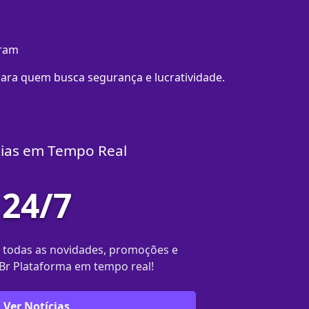
gram
para quem busca segurança e lucratividade.
cias em Tempo Real
24/7
e todas as novidades, promoções e
Br Plataforma em tempo real!
Ver Notícias