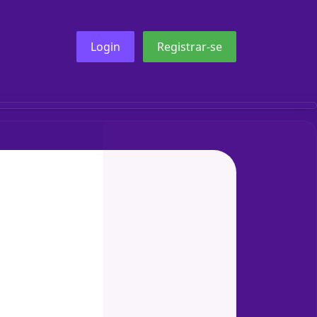
Login
Registrar-se