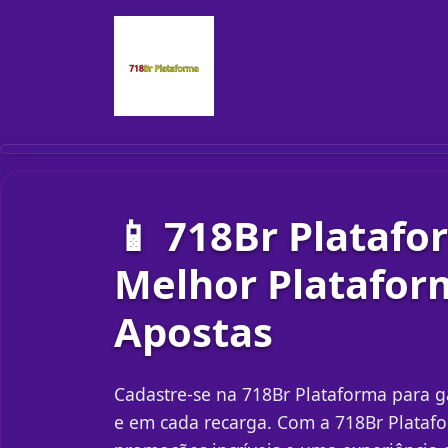
📱 718Br Platafo
Melhor Platafor
Apostas
Cadastre-se na 718Br Plataforma para 
e em cada recarga. Com a 718Br Platafo