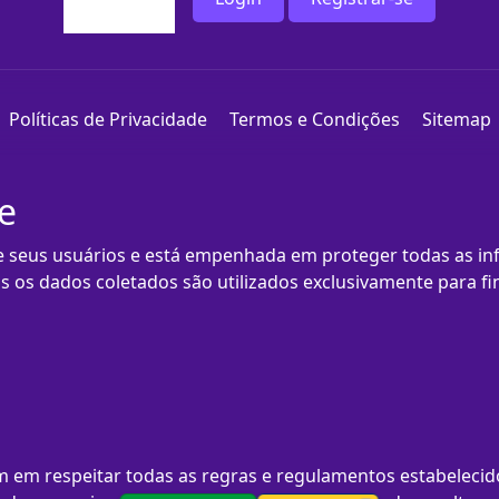
Políticas de Privacidade
Termos e Condições
Sitemap
de
de seus usuários e está empenhada em proteger todas as i
 os dados coletados são utilizados exclusivamente para fi
em respeitar todas as regras e regulamentos estabelecido