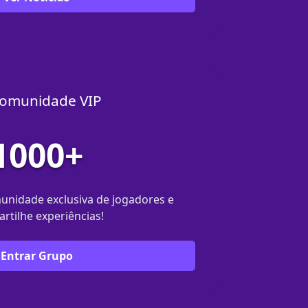
Comunidade VIP
1000+
unidade exclusiva de jogadores e
rtilhe experiências!
Entrar Grupo