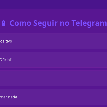
📱 Como Seguir no Telegram
ositivo
ficial"
erder nada