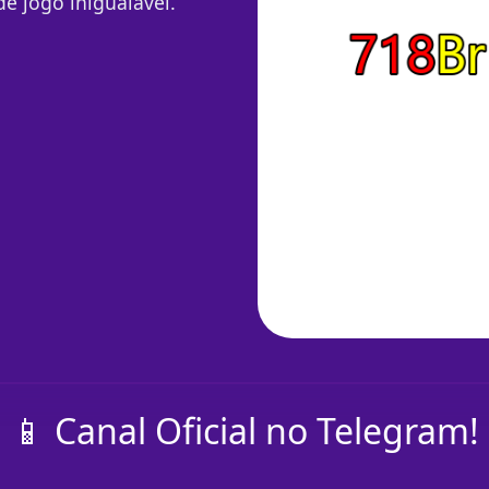
e jogo inigualável.
📱 Canal Oficial no Telegram!