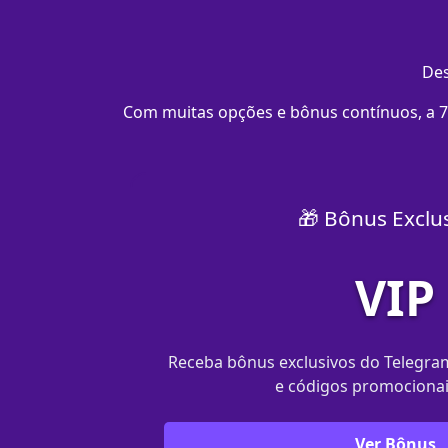
Des
Com muitas opções e bônus contínuos, a 71
🎁 Bônus Exclu
VIP
Receba bônus exclusivos do Telegra
e códigos promocionai
Ver Bônus