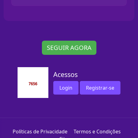
SEGUIR AGORA
Acessos
Login
Registrar-se
Políticas de Privacidade
Termos e Condições