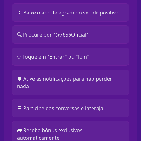
📱 Baixe o app Telegram no seu dispositivo
🔍 Procure por "@7656Oficial"
👆 Toque em "Entrar" ou "Join"
🔔 Ative as notificações para não perder
nada
💬 Participe das conversas e interaja
🎁 Receba bônus exclusivos
automaticamente