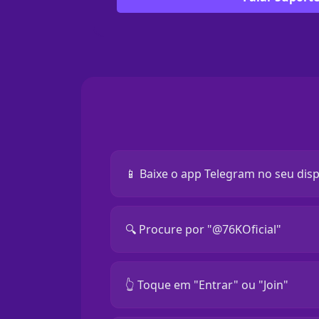
📱 Baixe o app Telegram no seu disp
🔍 Procure por "@76KOficial"
👆 Toque em "Entrar" ou "Join"