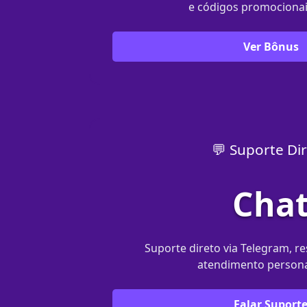
e códigos promocionai
Ver Bônus
💬 Suporte Di
Cha
Suporte direto via Telegram, r
atendimento persona
Falar Suport