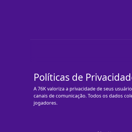
Políticas de Privacida
A 76K valoriza a privacidade de seus usuár
canais de comunicação. Todos os dados cole
jogadores.