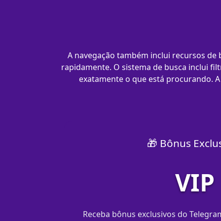
A navegação também inclui recursos de 
rapidamente. O sistema de busca inclui fi
exatamente o que está procurando. A
🎁 Bônus Exclu
VIP
Receba bônus exclusivos do Telegra