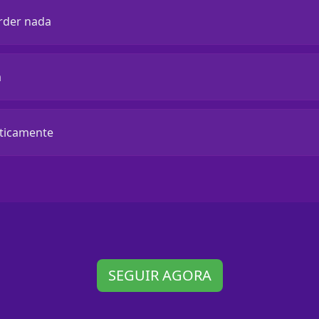
erder nada
a
aticamente
SEGUIR AGORA