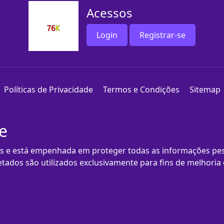
Acessos
Login
Registrar-se
Políticas de Privacidade
Termos e Condições
Sitemap
de
ios e está empenhada em proteger todas as informações pe
tados são utilizados exclusivamente para fins de melhoria