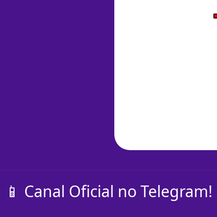
📱 Canal Oficial no Telegram!