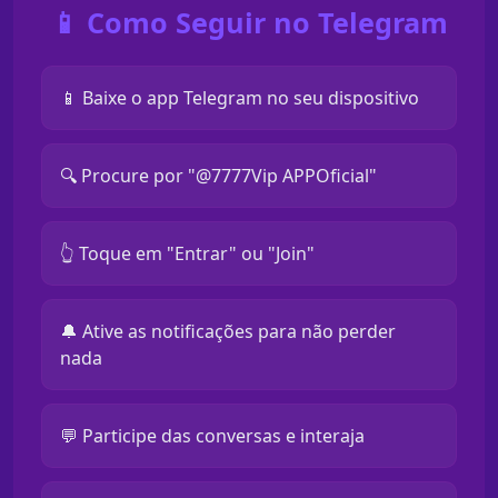
📱 Como Seguir no Telegram
📱 Baixe o app Telegram no seu dispositivo
🔍 Procure por "@7777Vip APPOficial"
👆 Toque em "Entrar" ou "Join"
🔔 Ative as notificações para não perder
nada
💬 Participe das conversas e interaja