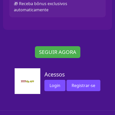
🎁 Receba bônus exclusivos
automaticamente
SEGUIR AGORA
Acessos
Login
Registrar-se