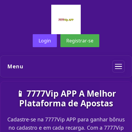
Login
Registrar-se
Menu
📱 7777Vip APP A Melhor
Plataforma de Apostas
Cadastre-se na 7777Vip APP para ganhar bônus
no cadastro e em cada recarga. Com a 7777Vip