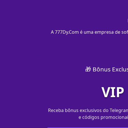
A 777Dy.Com é uma empresa de soft
🎁 Bônus Exclu
VIP
Receba bônus exclusivos do Telegra
e códigos promocionai