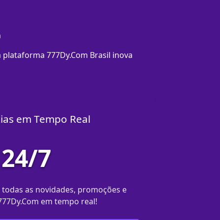
m
 plataforma 777Dy.Com Brasil inova
cias em Tempo Real
24/7
e todas as novidades, promoções e
777Dy.Com em tempo real!