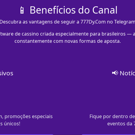
📱 Benefícios do Canal
Descubra as vantagens de seguir a 777Dy.Com no Telegra
ware de cassino criada especialmente para brasileiros — a
constantemente com novas formas de aposta.
sivos
📢 Notí
m, promoções especiais
Fique por dentro d
s únicos!
eventos da 