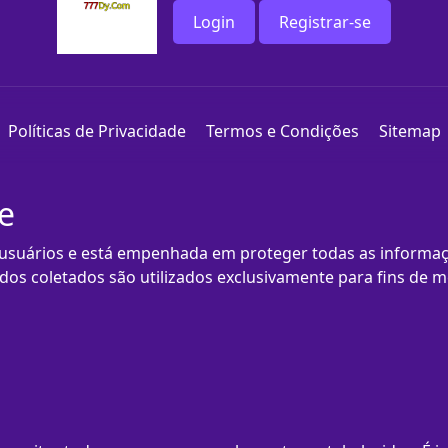
Login
Registrar-se
Políticas de Privacidade
Termos e Condições
Sitemap
de
s usuários e está empenhada em proteger todas as informaç
os coletados são utilizados exclusivamente para fins de m