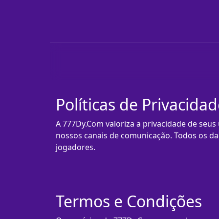
Políticas de Privacida
A 777Dy.Com valoriza a privacidade de seu
nossos canais de comunicação. Todos os dad
jogadores.
Termos e Condições