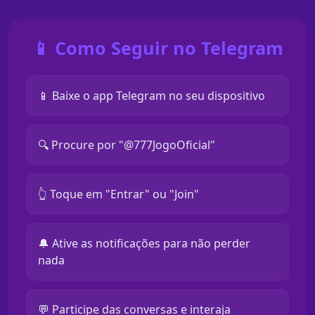
📱 Como Seguir no Telegram
📱 Baixe o app Telegram no seu dispositivo
🔍 Procure por "@777JogoOficial"
👆 Toque em "Entrar" ou "Join"
🔔 Ative as notificações para não perder
nada
💬 Participe das conversas e interaja