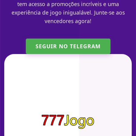
tem acesso a promoções incríveis e uma
experiência de jogo inigualável. Junte-se aos
vencedores agora!
SEGUIR NO TELEGRAM