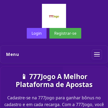
Login
Registrar-se
Menu
📱 777Jogo A Melhor
Plataforma de Apostas
Cadastre-se na 777Jogo para ganhar bônus no
cadastro e em cada recarga. Com a 777Jogo, você