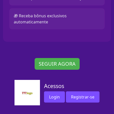
🎁 Receba bônus exclusivos
automaticamente
SEGUIR AGORA
Acessos
Login
Registrar-se