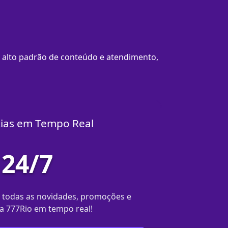
 alto padrão de conteúdo e atendimento,
cias em Tempo Real
24/7
e todas as novidades, promoções e
a 777Rio em tempo real!