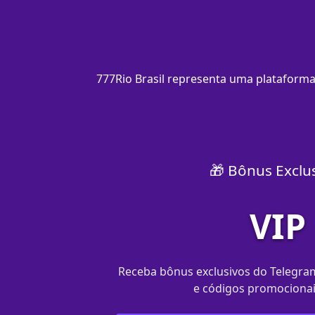
777Rio Brasil representa uma plataform
🎁 Bônus Exclu
VIP
Receba bônus exclusivos do Telegra
e códigos promocionai