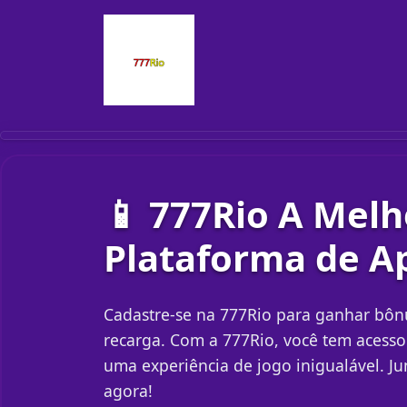
📱 777Rio A Melh
Plataforma de A
Cadastre-se na 777Rio para ganhar bôn
recarga. Com a 777Rio, você tem acesso
uma experiência de jogo inigualável. J
agora!