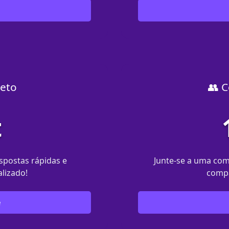
reto
👥 
t
espostas rápidas e
Junte-se a uma com
lizado!
compa
e