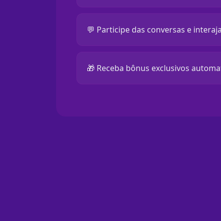
💬 Participe das conversas e interaj
🎁 Receba bônus exclusivos autom