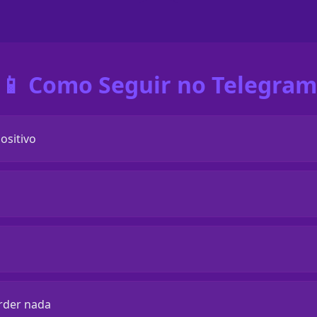
📱 Como Seguir no Telegram
ositivo
erder nada