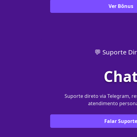
Ver Bônus
💬 Suporte Di
Cha
Suporte direto via Telegram, r
atendimento persona
Falar Suport