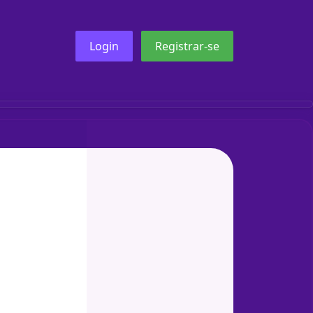
Login
Registrar-se