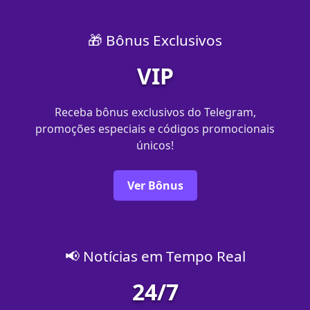
🎁 Bônus Exclusivos
VIP
Receba bônus exclusivos do Telegram,
promoções especiais e códigos promocionais
únicos!
Ver Bônus
📢 Notícias em Tempo Real
24/7