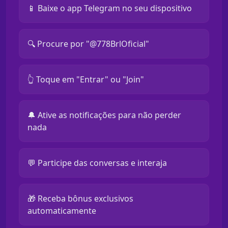
📱 Baixe o app Telegram no seu dispositivo
🔍 Procure por "@778BrlOficial"
👆 Toque em "Entrar" ou "Join"
🔔 Ative as notificações para não perder
nada
💬 Participe das conversas e interaja
🎁 Receba bônus exclusivos
automaticamente