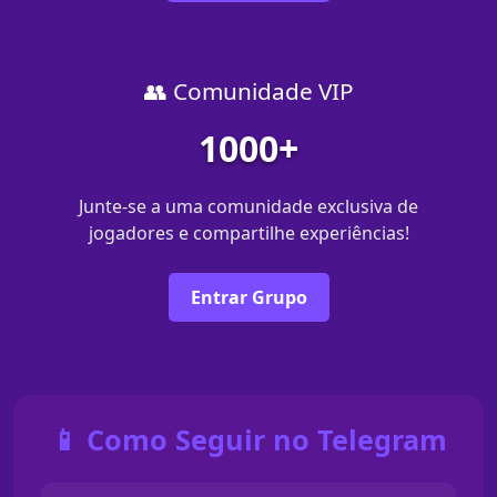
👥 Comunidade VIP
1000+
Junte-se a uma comunidade exclusiva de
jogadores e compartilhe experiências!
Entrar Grupo
📱 Como Seguir no Telegram