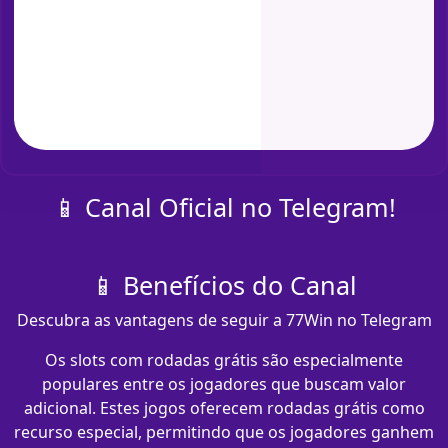
📱 Canal Oficial no Telegram!
📱 Benefícios do Canal
Descubra as vantagens de seguir a 77Win no Telegram
Os slots com rodadas grátis são especialmente
populares entre os jogadores que buscam valor
adicional. Estes jogos oferecem rodadas grátis como
recurso especial, permitindo que os jogadores ganhem