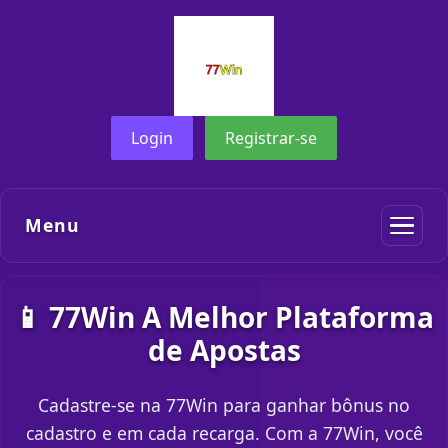
Login
Registrar-se
Menu
📱 77Win A Melhor Plataforma
de Apostas
Cadastre-se na 77Win para ganhar bônus no
cadastro e em cada recarga. Com a 77Win, você