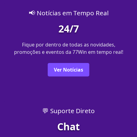
📢 Notícias em Tempo Real
24/7
Fique por dentro de todas as novidades,
promoções e eventos da 77Win em tempo real!
Ver Notícias
💬 Suporte Direto
Chat