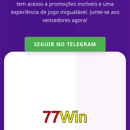
tem acesso a promoções incríveis e uma
experiência de jogo inigualável. Junte-se aos
vencedores agora!
SEGUIR NO TELEGRAM