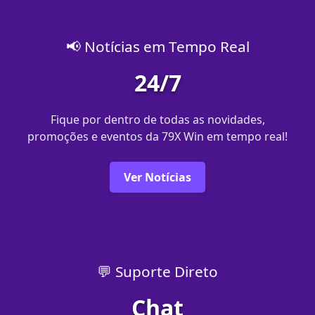
📢 Notícias em Tempo Real
24/7
Fique por dentro de todas as novidades,
promoções e eventos da 79X Win em tempo real!
Ver Notícias
💬 Suporte Direto
Chat