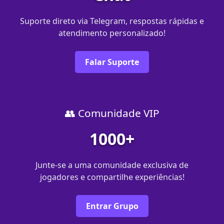
Suporte direto via Telegram, respostas rápidas e
atendimento personalizado!
Falar Suporte
👥 Comunidade VIP
1000+
Junte-se a uma comunidade exclusiva de
jogadores e compartilhe experiências!
Entrar Grupo