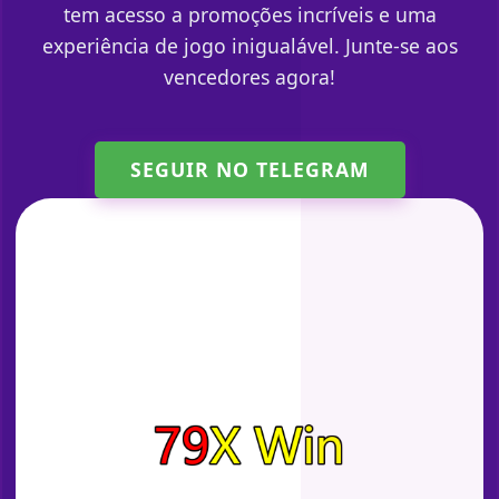
tem acesso a promoções incríveis e uma
experiência de jogo inigualável. Junte-se aos
vencedores agora!
SEGUIR NO TELEGRAM