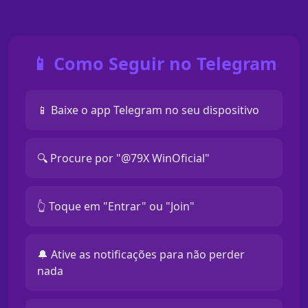
📱 Como Seguir no Telegram
📱 Baixe o app Telegram no seu dispositivo
🔍 Procure por "@79X WinOficial"
👆 Toque em "Entrar" ou "Join"
🔔 Ative as notificações para não perder
nada