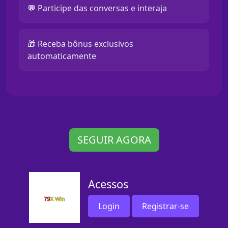
💬 Participe das conversas e interaja
🎁 Receba bônus exclusivos
automaticamente
SEGUIR AGORA
Acessos
Login
Registrar-se