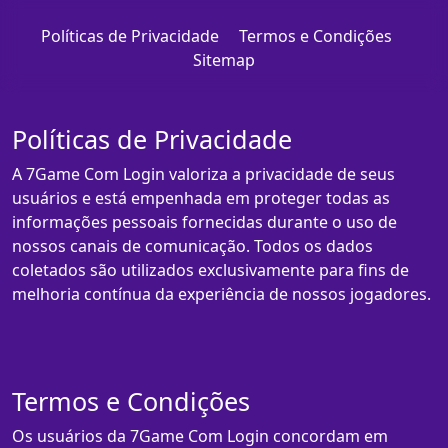
Políticas de Privacidade
Termos e Condições
Sitemap
Políticas de Privacidade
A 7Game Com Login valoriza a privacidade de seus
usuários e está empenhada em proteger todas as
informações pessoais fornecidas durante o uso de
nossos canais de comunicação. Todos os dados
coletados são utilizados exclusivamente para fins de
melhoria contínua da experiência de nossos jogadores.
Termos e Condições
Os usuários da 7Game Com Login concordam em