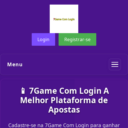
Login
Registrar-se
Menu
📱 7Game Com Login A
Melhor Plataforma de
Apostas
Cadastre-se na 7Game Com Login para ganhar