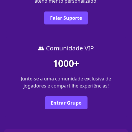
atendimento personalizado!
Falar Suporte
👥 Comunidade VIP
1000+
Junte-se a uma comunidade exclusiva de
jogadores e compartilhe experiências!
Entrar Grupo