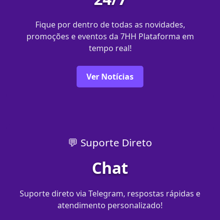
Fique por dentro de todas as novidades,
promoções e eventos da 7HH Plataforma em
tempo real!
Ver Notícias
💬 Suporte Direto
Chat
Suporte direto via Telegram, respostas rápidas e
atendimento personalizado!