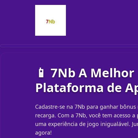
📱 7Nb A Melhor
Plataforma de A
Cadastre-se na 7Nb para ganhar bônus 
recarga. Com a 7Nb, você tem acesso a 
uma experiência de jogo inigualável. J
agora!