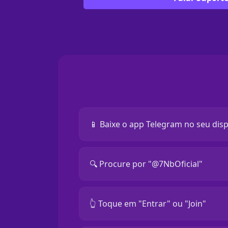
📱 Baixe o app Telegram no seu disp
🔍 Procure por "@7NbOficial"
👆 Toque em "Entrar" ou "Join"