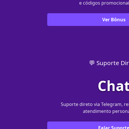
e códigos promocionai
Ver Bônus
💬 Suporte Di
Cha
Suporte direto via Telegram, r
atendimento persona
Falar Suport