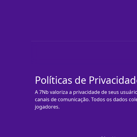
Políticas de Privacida
A 7Nb valoriza a privacidade de seus usuár
canais de comunicação. Todos os dados cole
jogadores.