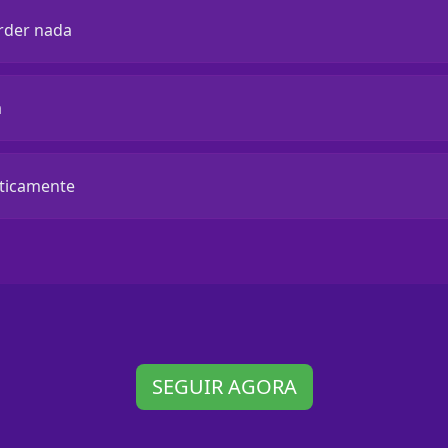
erder nada
a
aticamente
SEGUIR AGORA