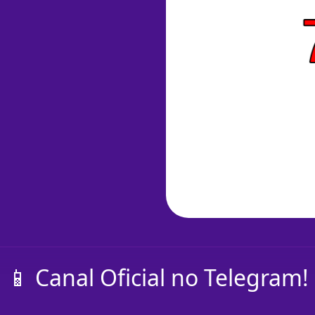
📱 Canal Oficial no Telegram!