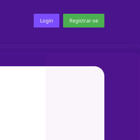
Login
Registrar-se