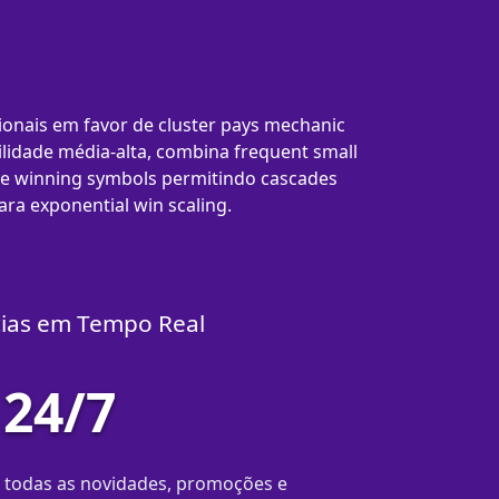
cionais em favor de cluster pays mechanic
lidade média-alta, combina frequent small
ove winning symbols permitindo cascades
ara exponential win scaling.
cias em Tempo Real
24/7
e todas as novidades, promoções e