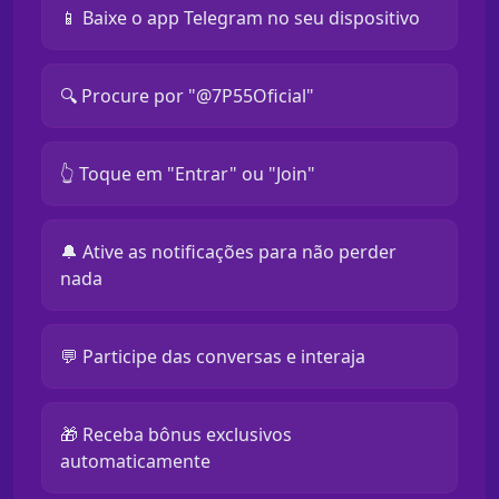
📱 Baixe o app Telegram no seu dispositivo
🔍 Procure por "@7P55Oficial"
👆 Toque em "Entrar" ou "Join"
🔔 Ative as notificações para não perder
nada
💬 Participe das conversas e interaja
🎁 Receba bônus exclusivos
automaticamente