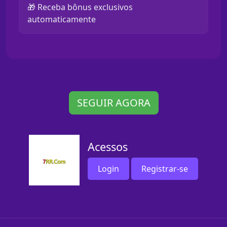
🎁 Receba bônus exclusivos
automaticamente
SEGUIR AGORA
Acessos
Login
Registrar-se