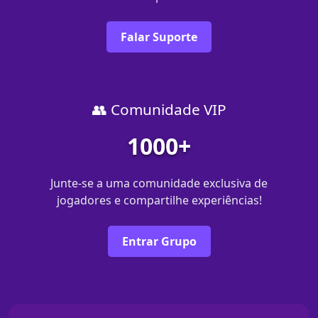
Falar Suporte
👥 Comunidade VIP
1000+
Junte-se a uma comunidade exclusiva de
jogadores e compartilhe experiências!
Entrar Grupo