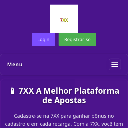
Login
Registrar-se
Menu
📱 7XX A Melhor Plataforma
de Apostas
Cadastre-se na 7XX para ganhar bônus no
cadastro e em cada recarga. Com a 7XX, você tem