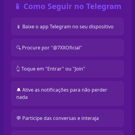
📱 Como Seguir no Telegram
📱 Baixe o app Telegram no seu dispositivo
🔍 Procure por "@7XXOficial"
👆 Toque em "Entrar" ou "Join"
🔔 Ative as notificações para não perder
nada
💬 Participe das conversas e interaja