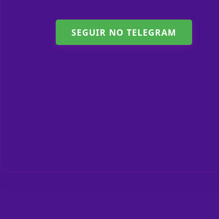
SEGUIR NO TELEGRAM