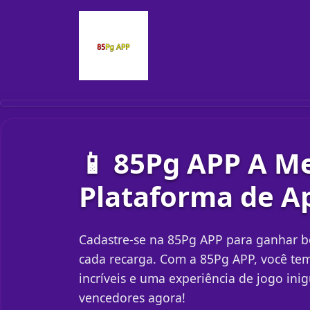
📱 85Pg APP A M
Plataforma de A
Cadastre-se na 85Pg APP para ganhar b
cada recarga. Com a 85Pg APP, você te
incríveis e uma experiência de jogo inig
vencedores agora!