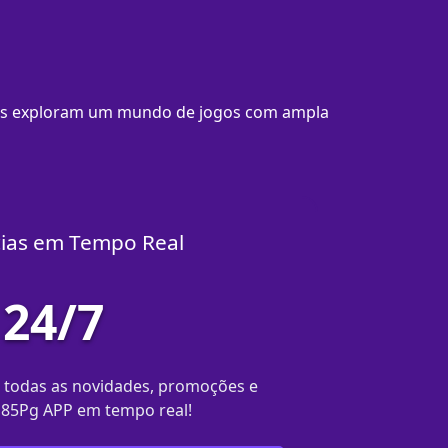
dores exploram um mundo de jogos com ampla
cias em Tempo Real
24/7
e todas as novidades, promoções e
 85Pg APP em tempo real!