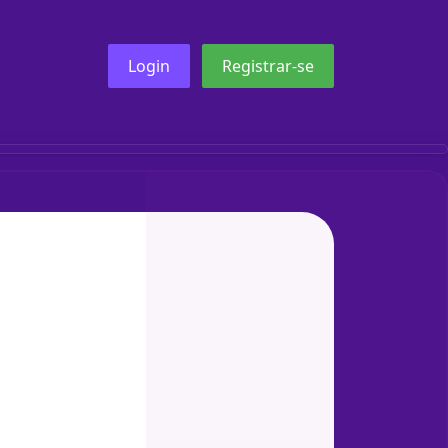
Login
Registrar-se