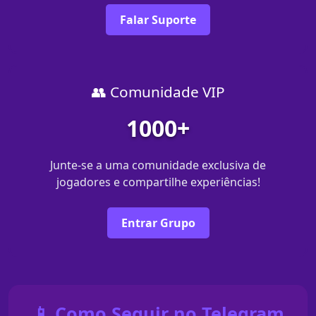
Falar Suporte
👥 Comunidade VIP
1000+
Junte-se a uma comunidade exclusiva de
jogadores e compartilhe experiências!
Entrar Grupo
📱 Como Seguir no Telegram