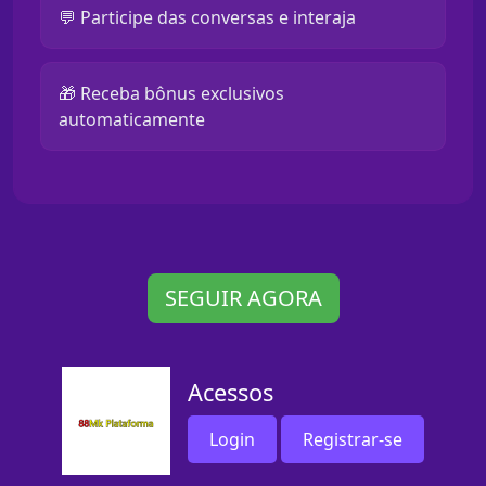
💬 Participe das conversas e interaja
🎁 Receba bônus exclusivos
automaticamente
SEGUIR AGORA
Acessos
Login
Registrar-se