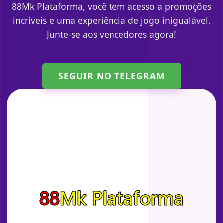
88Mk Plataforma, você tem acesso a promoções
incríveis e uma experiência de jogo inigualável.
Junte-se aos vencedores agora!
SEGUIR NO TELEGRAM