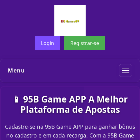
Login
Registrar-se
Menu
📱 95B Game APP A Melhor
Plataforma de Apostas
Cadastre-se na 95B Game APP para ganhar bônus
no cadastro e em cada recarga. Com a 95B Game