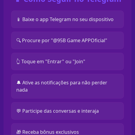
📱 Baixe o app Telegram no seu dispositivo
🔍 Procure por "@95B Game APPOficial"
👆 Toque em "Entrar" ou "Join"
🔔 Ative as notificações para não perder
nada
💬 Participe das conversas e interaja
🎁 Receba bônus exclusivos