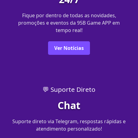
Fique por dentro de todas as novidades,
promoções e eventos da 95B Game APP em
tempo real!
Ver Notícias
💬 Suporte Direto
Chat
Suporte direto via Telegram, respostas rápidas e
atendimento personalizado!